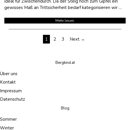
ideal für Zwischendurch. Da der Steig hoch zum Gipfel ein
gewisses Maß an Trittsicherheit bedarf kategorisieren wir …
Mehr lesen.
Seitennummerierung
1
2
3
Next →
der
Bergkind.at
Beiträge
Über uns
Kontakt
Impressum
Datenschutz
Blog
Sommer
Winter