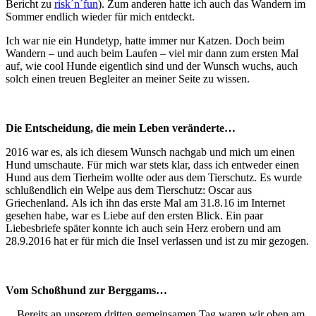
Bericht zu
risk´n´fun
). Zum anderen hatte ich auch das Wandern im
Sommer endlich wieder für mich entdeckt.
Ich war nie ein Hundetyp, hatte immer nur Katzen. Doch beim
Wandern – und auch beim Laufen – viel mir dann zum ersten Mal
auf, wie cool Hunde eigentlich sind und der Wunsch wuchs, auch
solch einen treuen Begleiter an meiner Seite zu wissen.
Die Entscheidung, die mein Leben veränderte…
2016 war es, als ich diesem Wunsch nachgab und mich um einen
Hund umschaute. Für mich war stets klar, dass ich entweder einen
Hund aus dem Tierheim wollte oder aus dem Tierschutz. Es wurde
schlußendlich ein Welpe aus dem Tierschutz: Oscar aus
Griechenland. Als ich ihn das erste Mal am 31.8.16 im Internet
gesehen habe, war es Liebe auf den ersten Blick. Ein paar
Liebesbriefe später konnte ich auch sein Herz erobern und am
28.9.2016 hat er für mich die Insel verlassen und ist zu mir gezogen.
Vom Schoßhund zur Berggams…
Bereits an unserem dritten gemeinsamen Tag waren wir oben am