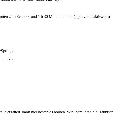
uten zum Schober und 1 h 30 Minuten runter (alpenvereinaktiv.com)
n/Sprünge
hl am See
ße ergattert, kann hier kostenlos parken. Wir überqueren die Hauptstr