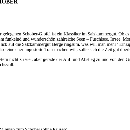
HOBER
gelegenen Schober-Gipfel ist ein Klassiker im Salzkammergut. Ob es 
 funkelnd und wunderschön zahlreiche Seen – Fuschlsee, Irrsee, Mo
Blick auf die Salzkammergut-Berge ringsum. was will man mehr? Einzi
 also eine eher ungestörte Tour machen will, sollte sich die Zeit gut über
rn nicht zu viel, aber gerade der Auf- und Abstieg zu und von den Gip
chsvoll.
 Minuten zum Schober (ohne Pausen)