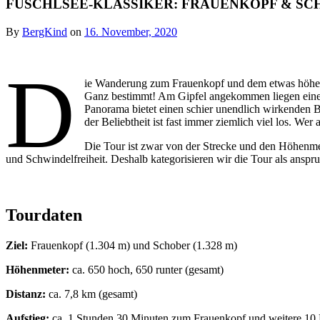
FUSCHLSEE-KLASSIKER: FRAUENKOPF & SC
By
BergKind
on
16. November, 2020
D
ie Wanderung zum Frauenkopf und dem etwas höher 
Ganz bestimmt! Am Gipfel angekommen liegen einem
Panorama bietet einen schier unendlich wirkenden 
der Beliebtheit ist fast immer ziemlich viel los. Wer
Die Tour ist zwar von der Strecke und den Höhenmete
und Schwindelfreiheit. Deshalb kategorisieren wir die Tour als anspru
Tourdaten
Ziel:
Frauenkopf (1.304 m) und Schober (1.328 m)
Höhenmeter:
ca. 650 hoch, 650 runter (gesamt)
Distanz:
ca. 7,8 km (gesamt)
Aufstieg:
ca. 1 Stunden 30 Minuten zum Frauenkopf und weitere 10